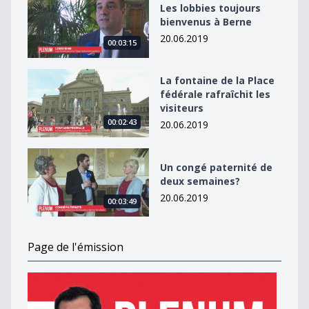
Les lobbies toujours
bienvenus à Berne
20.06.2019
00:03:15
La fontaine de la Place fédérale rafraîchit les visiteurs
La fontaine de la Place
fédérale rafraîchit les
visiteurs
00:02:43
20.06.2019
Un congé paternité de deux semaines?
Un congé paternité de
deux semaines?
20.06.2019
00:03:49
Page de l'émission