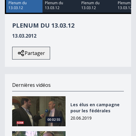
50
Plenum du
Plenum du
Plenum du
Plenum du
seconds
13.03.12
13.03.12
13.03.12
13.03.12
PLENUM DU 13.03.12
13.03.2012
Partager
Dernières vidéos
Les élus en campagne pour les fédérales
Les élus en campagne
pour les fédérales
20.06.2019
00:02:55
Les lobbies toujours bienvenus à Berne