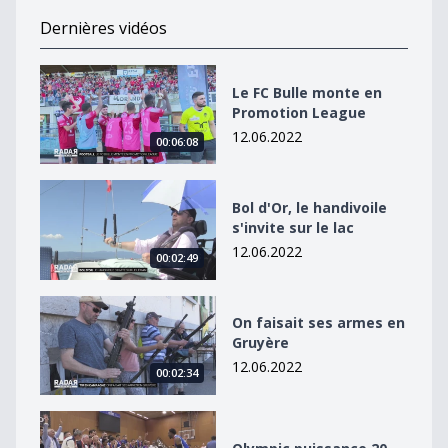
Dernières vidéos
Le FC Bulle monte en Promotion League
Le FC Bulle monte en
Promotion League
12.06.2022
00:06:08
Bol d&#039;Or, le handivoile s&#039;invite sur le lac
Bol d'Or, le handivoile
s'invite sur le lac
12.06.2022
00:02:49
On faisait ses armes en Gruyère
On faisait ses armes en
Gruyère
12.06.2022
00:02:34
Olympic puissance 20