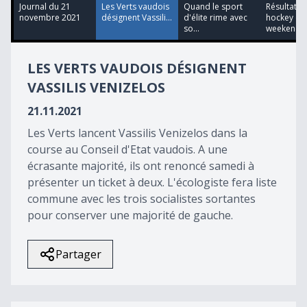
28
Journal du 21
Les Verts vaudois
Quand le sport
Résultats 
seconds
novembre 2021
désignent Vassili...
d'élite rime avec
hockey du
so...
weekend
LES VERTS VAUDOIS DÉSIGNENT
VASSILIS VENIZELOS
21.11.2021
Les Verts lancent Vassilis Venizelos dans la
course au Conseil d'Etat vaudois. A une
écrasante majorité, ils ont renoncé samedi à
présenter un ticket à deux. L'écologiste fera liste
commune avec les trois socialistes sortantes
pour conserver une majorité de gauche.
Partager