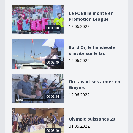
Le FC Bulle monte en Promotion League
Le FC Bulle monte en
Promotion League
12.06.2022
00:06:08
Bol d&#039;Or, le handivoile s&#039;invite sur le lac
Bol d'Or, le handivoile
s'invite sur le lac
12.06.2022
00:02:49
On faisait ses armes en Gruyère
On faisait ses armes en
Gruyère
12.06.2022
00:02:34
Olympic puissance 20
Olympic puissance 20
31.05.2022
00:03:40