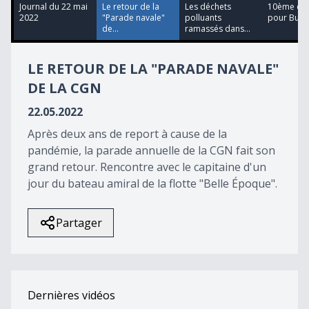
56
Journal du 22 mai
Le retour de la
Les déchets
10ème édi
seconds
2022
"Parade navale"
polluants
pour Bull
de...
ramassés dans...
LE RETOUR DE LA "PARADE NAVALE"
DE LA CGN
22.05.2022
Après deux ans de report à cause de la
pandémie, la parade annuelle de la CGN fait son
grand retour. Rencontre avec le capitaine d'un
jour du bateau amiral de la flotte "Belle Époque".
Partager
Dernières vidéos