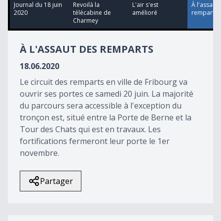
5
Journal du 18 juin
Revoilà la
L'air s'est
À l'assaut
minutes,
2020
télécabine de
amélioré
remparts
5
Charmey
seconds
À L'ASSAUT DES REMPARTS
18.06.2020
Le circuit des remparts en ville de Fribourg va
ouvrir ses portes ce samedi 20 juin. La majorité
du parcours sera accessible à l'exception du
tronçon est, situé entre la Porte de Berne et la
Tour des Chats qui est en travaux. Les
fortifications fermeront leur porte le 1er
novembre.
Partager