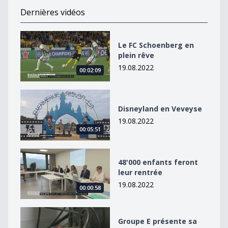
Dernières vidéos
Le FC Schoenberg en plein rêve
Le FC Schoenberg en
plein rêve
19.08.2022
00:02:09
Disneyland en Veveyse
Disneyland en Veveyse
19.08.2022
00:05:51
48&#039;000 enfants feront leur rentrée
48'000 enfants feront
leur rentrée
19.08.2022
00:00:58
Groupe E présente sa stratégie pour l&#039;hiver
Groupe E présente sa