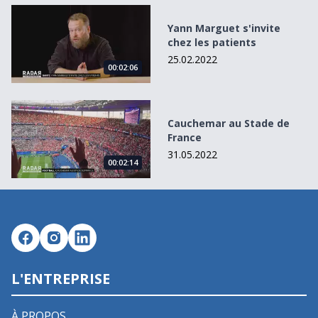
Yann Marguet s&#039;invite chez les patients
Yann Marguet s'invite
chez les patients
25.02.2022
00:02:06
Cauchemar au Stade de France
Cauchemar au Stade de
France
31.05.2022
00:02:14
L'ENTREPRISE
À PROPOS