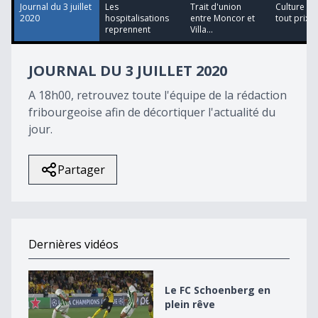
0
Journal du 3 juillet
Les
Trait d'union
Culture : e
2020
hospitalisations
entre Moncor et
tout prix
reprennent
Villa...
JOURNAL DU 3 JUILLET 2020
A 18h00, retrouvez toute l'équipe de la rédaction
fribourgeoise afin de décortiquer l'actualité du
jour.
Partager
Dernières vidéos
Le FC Schoenberg en plein rêve
Le FC Schoenberg en
plein rêve