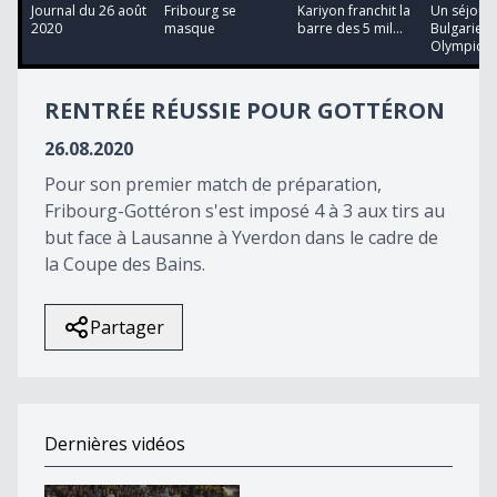
13
Journal du 26 août
Fribourg se
Kariyon franchit la
Un séjour 
minutes,
2020
masque
barre des 5 mil...
Bulgarie p
13
Olympic
seconds
RENTRÉE RÉUSSIE POUR GOTTÉRON
26.08.2020
Pour son premier match de préparation,
Fribourg-Gottéron s'est imposé 4 à 3 aux tirs au
but face à Lausanne à Yverdon dans le cadre de
la Coupe des Bains.
Partager
Dernières vidéos