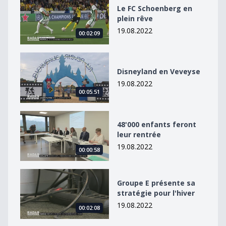
Le FC Schoenberg en plein rêve
Le FC Schoenberg en
plein rêve
19.08.2022
00:02:09
Disneyland en Veveyse
Disneyland en Veveyse
19.08.2022
00:05:51
48&#039;000 enfants feront leur rentrée
48'000 enfants feront
leur rentrée
19.08.2022
00:00:58
Groupe E présente sa stratégie pour l&#039;hiver
Groupe E présente sa
stratégie pour l'hiver
19.08.2022
00:02:08