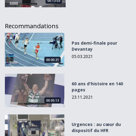
00:13:03
Recommandations
Pas demi-finale pour Devantay
Pas demi-finale pour
Devantay
05.03.2021
00:00:21
60 ans d&#039;histoire en 140 pages
60 ans d'histoire en 140
pages
23.11.2021
00:05:13
Urgences : au cœur du dispositif du HFR
Urgences : au cœur du
dispositif du HFR