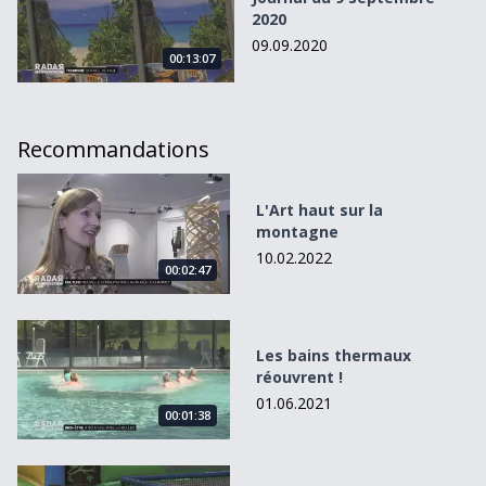
2020
09.09.2020
00:13:07
Recommandations
L&#039;Art haut sur la montagne
L'Art haut sur la
montagne
10.02.2022
00:02:47
Les bains thermaux réouvrent !
Les bains thermaux
réouvrent !
01.06.2021
00:01:38
S&#039;amuser à l&#039;heure du Covid-19