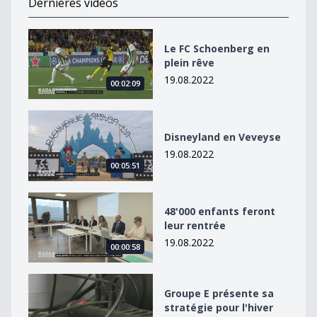
Dernières vidéos
Le FC Schoenberg en plein rêve
Le FC Schoenberg en
plein rêve
19.08.2022
00:02:09
Disneyland en Veveyse
Disneyland en Veveyse
19.08.2022
00:05:51
48&#039;000 enfants feront leur rentrée
48'000 enfants feront
leur rentrée
19.08.2022
00:00:58
Groupe E présente sa stratégie pour l&#039;hiver
Groupe E présente sa
stratégie pour l'hiver