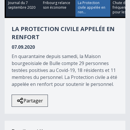
14
Journal du 7
Fribourg relance
La Protection
Chute de l
minutes,
septembre 2020
son économie
civile appelée en
fréquentat
10
ren...
pour les...
seconds
LA PROTECTION CIVILE APPELÉE EN
RENFORT
07.09.2020
En quarantaine depuis samedi, la Maison
bourgeoisiale de Bulle compte 29 personnes
testées positives au Covid-19, 18 résidents et 11
membres du personnel. La Protection civile a été
appelée en renfort pour soutenir le personnel.
Partager