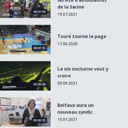
service d'ambulances
de la Sarine
00:01:59
19.07.2021
Touré tourne la page
Touré tourne la page
17.06.2020
00:01:55
La vie nocturne veut y croire
La vie nocturne veut y
croire
09.09.2021
00:05:58
Belfaux aura un nouveau syndic
Belfaux aura un
nouveau syndic
15.01.2021
00:00:35