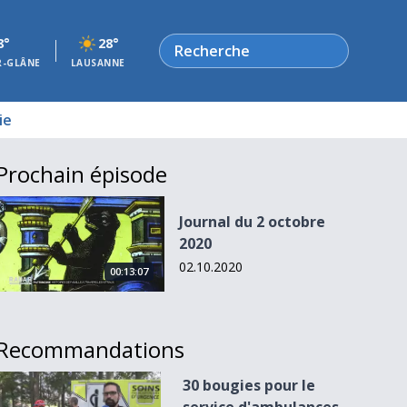
Rechercher
8°
28°
R-GLÂNE
LAUSANNE
ie
Prochain épisode
Journal du 2 octobre 2020
Journal du 2 octobre
2020
02.10.2020
00:13:07
Recommandations
30 bougies pour le service d&#039;ambulances de la Sarine
30 bougies pour le