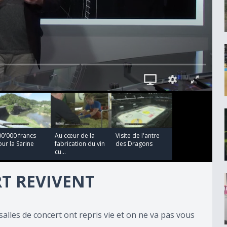
00:02:59
00:03:53
0'000 francs
Au cœur de la
Visite de l'antre
ur la Sarine
fabrication du vin
des Dragons
cu...
RT REVIVENT
s salles de concert ont repris vie et on ne va pas vous