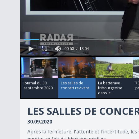
00:53
13:04
00:04:03
00:00:27
00:00:31
53
seconds
of
13
minutes,
4
Journal du 30
Les salles de
La betterave
70
seconds
Volume
septembre 2020
concert revivent
fribourgeoise
po
90%
dans le...
LES SALLES DE CONCE
30.09.2020
Après la fermeture, l'attente et l'incertitude, le
mentir, ça fait du bien aux oreilles.