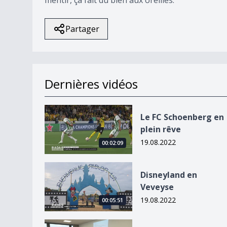
Partager
Dernières vidéos
Le FC Schoenberg en plein rêve
Le FC Schoenberg en
plein rêve
19.08.2022
00:02:09
Disneyland en Veveyse
Disneyland en
Veveyse
19.08.2022
00:05:51
48&#039;000 enfants feront leur rentrée