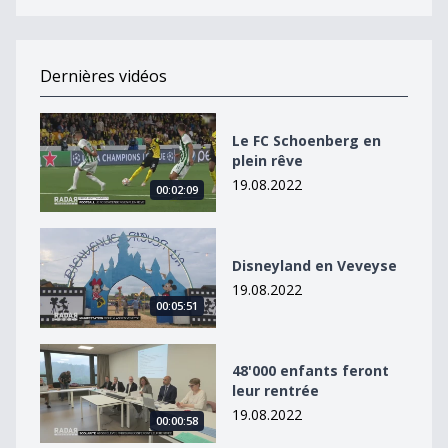
Dernières vidéos
Le FC Schoenberg en plein rêve
Le FC Schoenberg en
plein rêve
19.08.2022
00:02:09
Disneyland en Veveyse
Disneyland en Veveyse
19.08.2022
00:05:51
48&#039;000 enfants feront leur rentrée
48'000 enfants feront
leur rentrée
19.08.2022
00:00:58