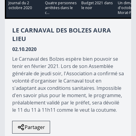
13
Journal du 2
Quatre personnes
Budget 2021 dans
Un diman
minutes,
octobre 2020
arrêtées dans le
le noir
d'octobre
7
c...
Morat-Fr...
seconds
LE CARNAVAL DES BOLZES AURA
LIEU
02.10.2020
Le Carnaval des Bolzes espère bien pouvoir se
tenir en février 2021. Lors de son Assemblée
générale de jeudi soir, l'Association a confirmé sa
volonté d'organiser le Carnaval tout en
s'adaptant aux conditions sanitaires. Impossible
d'en savoir plus pour le moment, le programme,
préalablement validé par le préfet, sera dévoilé
le 11 du 11 à 11h11 comme le veut la coutume.
Partager