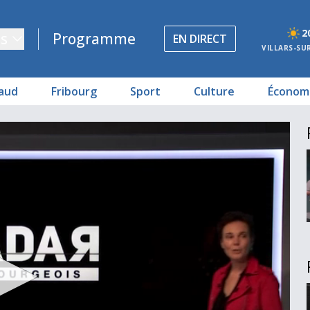
2
s
Programme
EN DIRECT
VILLARS-SU
aud
Fribourg
Sport
Culture
Économ