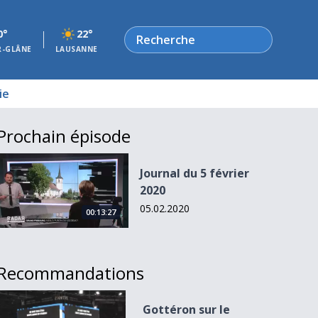
Rechercher
0°
22°
R-GLÂNE
LAUSANNE
ie
Prochain épisode
Journal du 5 février 2020
Journal du 5 février
2020
05.02.2020
00:13:27
Recommandations
Gottéron sur le podium européen
Gottéron sur le