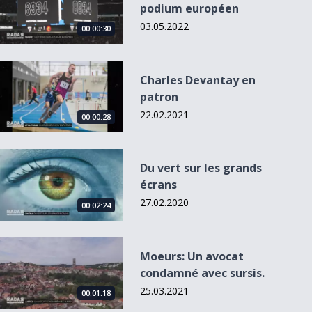
podium européen
03.05.2022
00:00:30
Charles Devantay en patron
Charles Devantay en
patron
22.02.2021
00:00:28
Du vert sur les grands écrans
Du vert sur les grands
écrans
27.02.2020
00:02:24
Moeurs: Un avocat condamné avec sursis.
Moeurs: Un avocat
condamné avec sursis.
25.03.2021
00:01:18