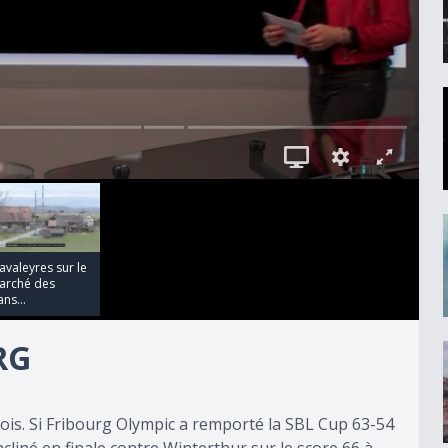
avaleyres sur le
arché des
ans...
RG
ois. Si Fribourg Olympic a remporté la SBL Cup 63-54
incliné en finale contre Winterthur sur le score 66 à