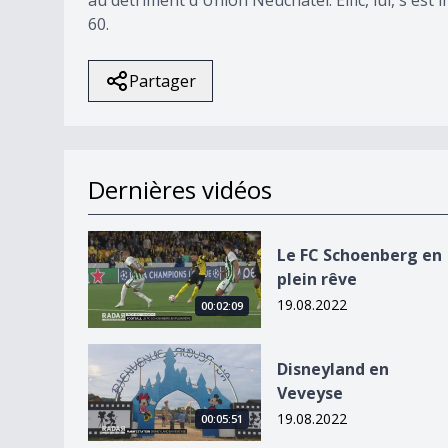
60.
Partager
Dernières vidéos
Le FC Schoenberg en plein rêve
Le FC Schoenberg en
plein rêve
19.08.2022
00:02:09
Disneyland en Veveyse
Disneyland en
Veveyse
19.08.2022
00:05:51