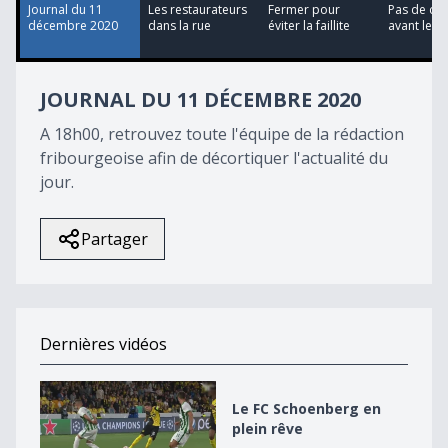
2
Journal du 11
Les restaurateurs
Fermer pour
Pas de cul
seconds
décembre 2020
dans la rue
éviter la faillite
avant le ja
JOURNAL DU 11 DÉCEMBRE 2020
A 18h00, retrouvez toute l'équipe de la rédaction
fribourgeoise afin de décortiquer l'actualité du
jour.
Partager
Dernières vidéos
Le FC Schoenberg en plein rêve
Le FC Schoenberg en
plein rêve