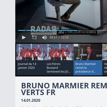
04:17
13:15
00:03:43
00:03:54
00:02:33
4
minutes,
17
seconds
of
13
Journal du 14
Les frères
Bruno Marmier
Ve
minutes,
janvier 2020
Bussard
remet la
d
15
terminent les JO...
présidence d...
civ
seconds
Volume
90%
BRUNO MARMIER REME
VERTS FR
14.01.2020