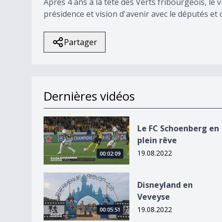
Après 4 ans à la tête des Verts fribourgeois, le 
présidence et vision d'avenir avec le députés et
Partager
Dernières vidéos
Le FC Schoenberg en plein rêve
Le FC Schoenberg en
plein rêve
19.08.2022
00:02:09
Disneyland en Veveyse
Disneyland en
Veveyse
19.08.2022
00:05:51