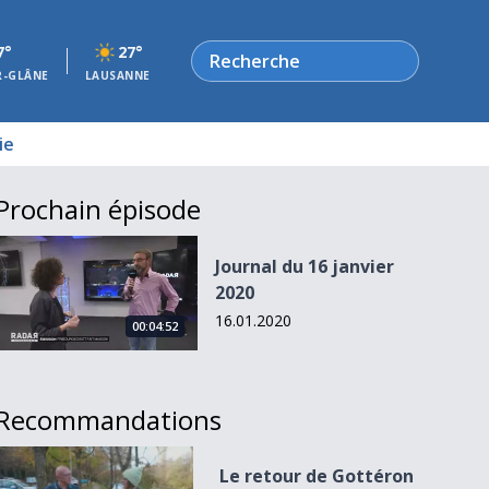
Rechercher
7°
27°
R-GLÂNE
LAUSANNE
ie
Prochain épisode
Journal du 16 janvier 2020
Journal du 16 janvier
2020
16.01.2020
00:04:52
Recommandations
Le retour de Gottéron Mag
Le retour de Gottéron