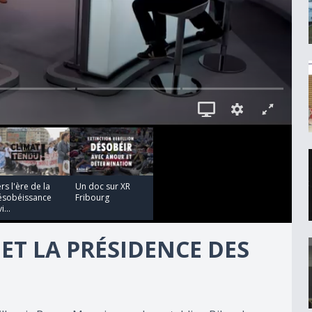
00:02:20
rs l'ère de la
Un doc sur XR
ésobéissance
Fribourg
i...
T LA PRÉSIDENCE DES