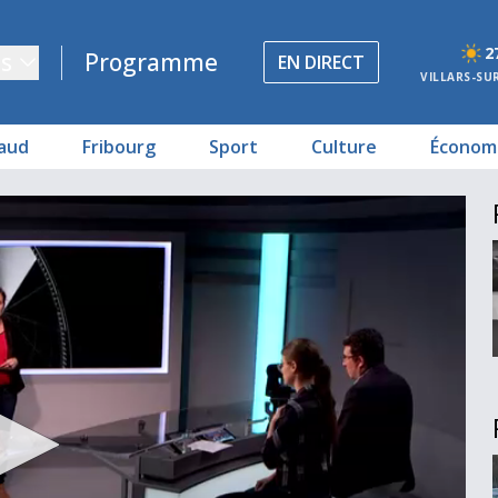
2
s
Programme
EN DIRECT
VILLARS-SU
aud
Fribourg
Sport
Culture
Économ