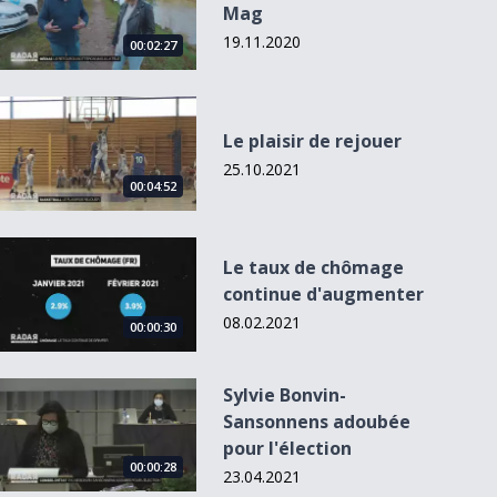
Mag
19.11.2020
00:02:27
Le plaisir de rejouer
Le plaisir de rejouer
25.10.2021
00:04:52
Le taux de chômage continue d&#039;augmenter
Le taux de chômage
continue d'augmenter
08.02.2021
00:00:30
Sylvie Bonvin-Sansonnens adoubée pour l&#039;élection
Sylvie Bonvin-
Sansonnens adoubée
pour l'élection
00:00:28
23.04.2021