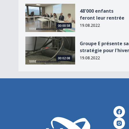
48&#039;000 enfants feront leur rentrée
48'000 enfants
feront leur rentrée
19.08.2022
00:00:58
Groupe E présente sa stratégie pour l&#039;hiv
Groupe E présente sa
stratégie pour l'hive
19.08.2022
00:02:08