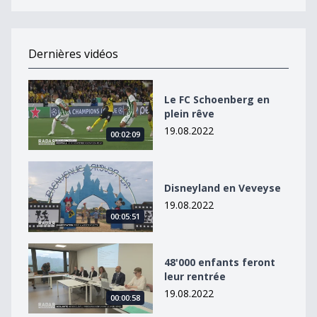
Dernières vidéos
Le FC Schoenberg en plein rêve
Le FC Schoenberg en
plein rêve
19.08.2022
00:02:09
Disneyland en Veveyse
Disneyland en Veveyse
19.08.2022
00:05:51
48&#039;000 enfants feront leur rentrée
48'000 enfants feront
leur rentrée
19.08.2022
00:00:58