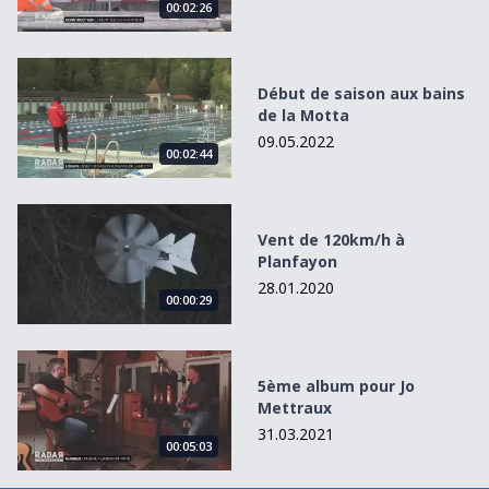
00:02:26
Début de saison aux bains de la Motta
Début de saison aux bains
de la Motta
09.05.2022
00:02:44
Vent de 120km/h à Planfayon
Vent de 120km/h à
Planfayon
28.01.2020
00:00:29
5ème album pour Jo Mettraux
5ème album pour Jo
Mettraux
31.03.2021
00:05:03