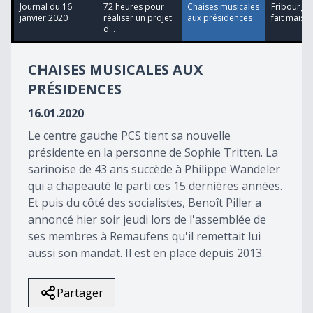
4
Journal du 16
72 heures pour
Chaises musicales
Fribourgeo
minutes,
janvier 2020
réaliser un projet
aux présidences
fait maison
52
d...
seconds
CHAISES MUSICALES AUX
PRÉSIDENCES
16.01.2020
Le centre gauche PCS tient sa nouvelle
présidente en la personne de Sophie Tritten. La
sarinoise de 43 ans succède à Philippe Wandeler
qui a chapeauté le parti ces 15 dernières années.
Et puis du côté des socialistes, Benoît Piller a
annoncé hier soir jeudi lors de l'assemblée de
ses membres à Remaufens qu'il remettait lui
aussi son mandat. Il est en place depuis 2013.
Partager