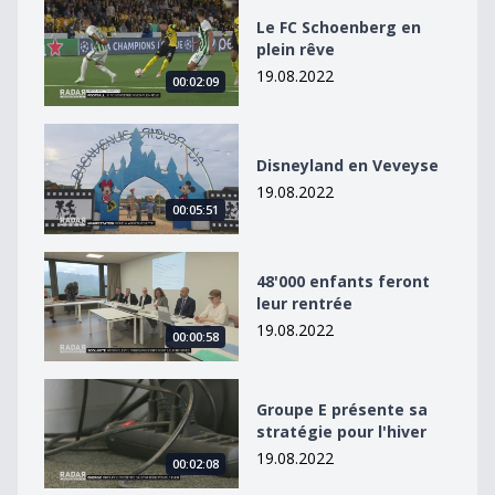
Le FC Schoenberg en plein rêve
Le FC Schoenberg en
plein rêve
19.08.2022
00:02:09
Disneyland en Veveyse
Disneyland en Veveyse
19.08.2022
00:05:51
48&#039;000 enfants feront leur rentrée
48'000 enfants feront
leur rentrée
19.08.2022
00:00:58
Groupe E présente sa stratégie pour l&#039;hiver
Groupe E présente sa
stratégie pour l'hiver
19.08.2022
00:02:08