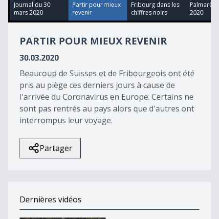
9
Journal du 30
Partir pour mieux
Fribourg dans les
Palmarès d
seconds
mars 2020
revenir
chiffres noirs
2020
PARTIR POUR MIEUX REVENIR
30.03.2020
Beaucoup de Suisses et de Fribourgeois ont été
pris au piège ces derniers jours à cause de
l'arrivée du Coronavirus en Europe. Certains ne
sont pas rentrés au pays alors que d'autres ont
interrompus leur voyage.
Partager
Dernières vidéos