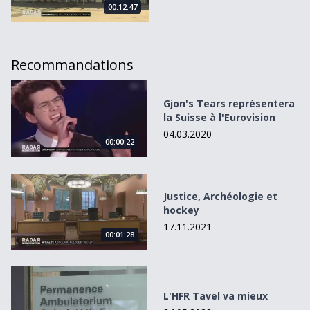
00:12:47
Recommandations
Gjon&#039;s Tears représentera la Suisse à l&#039;Eurov
Gjon's Tears représentera
la Suisse à l'Eurovision
04.03.2020
00:00:22
Justice, Archéologie et hockey
Justice, Archéologie et
hockey
17.11.2021
00:01:28
L&#039;HFR Tavel va mieux
L'HFR Tavel va mieux