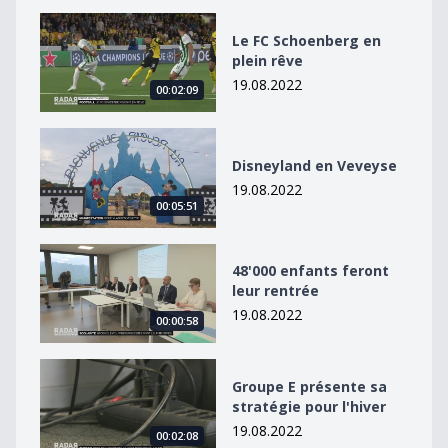
Le FC Schoenberg en plein rêve
Le FC Schoenberg en
plein rêve
19.08.2022
00:02:09
Disneyland en Veveyse
Disneyland en Veveyse
19.08.2022
00:05:51
48&#039;000 enfants feront leur rentrée
48'000 enfants feront
leur rentrée
19.08.2022
00:00:58
Groupe E présente sa stratégie pour l&#039;hiver
Groupe E présente sa
stratégie pour l'hiver
19.08.2022
00:02:08