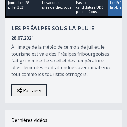
10
Journal du 28
La vaccination
Pas de
Les Préalp
minutes,
juillet 2021
près de chez vous
candidature UDC
la pluie
21
pour le Cons...
seconds
LES PRÉALPES SOUS LA PLUIE
28.07.2021
À l'image de la météo de ce mois de juillet, le
tourisme estivale des Préalpes fribourgeoises
fait grise mine. Le soleil et des températures
plus clémentes sont attendues avec impatience
tout comme les touristes étrnagers.
Partager
Dernières vidéos