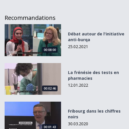
Recommandations
Débat autour de l&#039;initiative anti-burqa
Débat autour de l'initiative
anti-burqa
25.02.2021
00:08:00
La frénésie des tests en pharmacies
La frénésie des tests en
pharmacies
12.01.2022
00:02:46
Fribourg dans les chiffres noirs
Fribourg dans les chiffres
noirs
30.03.2020
00:01:43