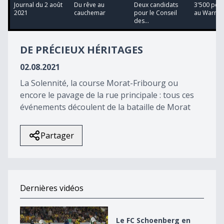
11
Journal du 2 août
Du rêve au
Deux candidats
3'500 per
minutes,
2021
cauchemar
pour le Conseil
au Warm 
7
des...
seconds
DE PRÉCIEUX HÉRITAGES
02.08.2021
La Solennité, la course Morat-Fribourg ou
encore le pavage de la rue principale : tous ces
événements découlent de la bataille de Morat
Partager
Dernières vidéos
Le FC Schoenberg en plein rêve
Le FC Schoenberg en