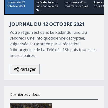
1
Journal du 12
La Préfecture du
La tournée d'un
Année inéd
second
octobre 2021
Lac changera de
théâtre sur roues
pour l'AS
ch...
JOURNAL DU 12 OCTOBRE 2021
Votre région est dans Le Radar du lundi au
vendredi! Une info quotidienne décryptée,
vulgarisée et racontée par la rédaction
fribourgeoise de La Télé dès 18h puis toutes les
heures paires.
Partager
Dernières vidéos
Le FC Schoenberg en plein rêve