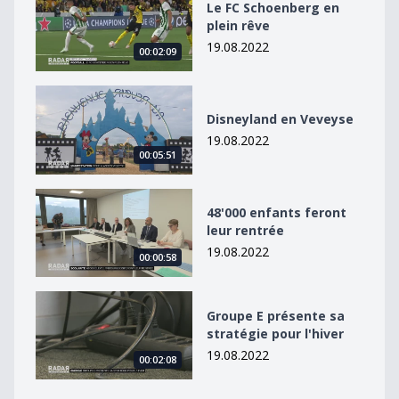
Le FC Schoenberg en
plein rêve
19.08.2022
00:02:09
Disneyland en Veveyse
Disneyland en Veveyse
19.08.2022
00:05:51
48&#039;000 enfants feront leur rentrée
48'000 enfants feront
leur rentrée
19.08.2022
00:00:58
Groupe E présente sa stratégie pour l&#039;hiver
Groupe E présente sa
stratégie pour l'hiver
19.08.2022
00:02:08