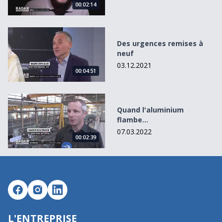
00:02:14
Des urgences remises à neuf
Des urgences remises à
neuf
03.12.2021
00:04:51
Quand l&#039;aluminium flambe...
Quand l'aluminium
flambe...
07.03.2022
00:02:39
L'ENTREPRISE