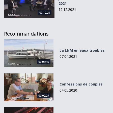
2021
16.12.2021
00:12:29
Recommandations
La LNM en eaux troubles
La LNM en eaux troubles
07.04.2021
00:05:40
Confessions de couples
Confessions de couples
04.05.2020
00:02:27
Place à la musique en live !