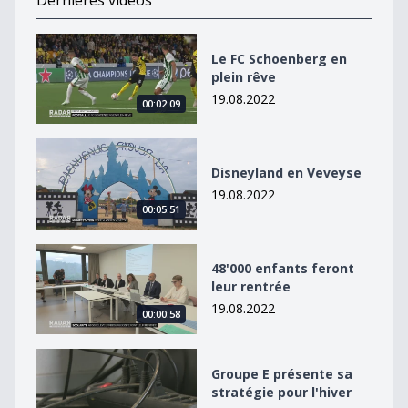
Dernières vidéos
Le FC Schoenberg en plein rêve
Le FC Schoenberg en
plein rêve
19.08.2022
00:02:09
Disneyland en Veveyse
Disneyland en Veveyse
19.08.2022
00:05:51
48&#039;000 enfants feront leur rentrée
48'000 enfants feront
leur rentrée
19.08.2022
00:00:58
Groupe E présente sa stratégie pour l&#039;hiver
Groupe E présente sa
stratégie pour l'hiver