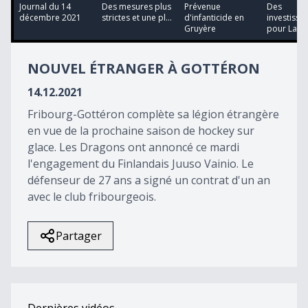
14
Journal du 14
Des mesures plus
Prévenue
Des
minutes,
décembre 2021
strictes et une pl...
d'infanticide en
investisse
6
Gruyère
pour La To
seconds
NOUVEL ÉTRANGER À GOTTÉRON
14.12.2021
Fribourg-Gottéron complète sa légion étrangère
en vue de la prochaine saison de hockey sur
glace. Les Dragons ont annoncé ce mardi
l'engagement du Finlandais Juuso Vainio. Le
défenseur de 27 ans a signé un contrat d'un an
avec le club fribourgeois.
Partager