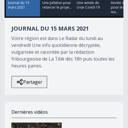
26
Journal du 15
Une pétition pour
Une année de
Année so
seconds
mars 2021
relancer le proje...
crise Covid-19
pour les b
nui...
JOURNAL DU 15 MARS 2021
Votre région est dans Le Radar du lundi au
vendredi! Une info quotidienne décryptée,
vulgarisée et racontée par la rédaction
fribourgeoise de La Télé dès 18h puis toutes les
heures paires.
Partager
Dernières vidéos
Le FC Schoenberg en plein rêve