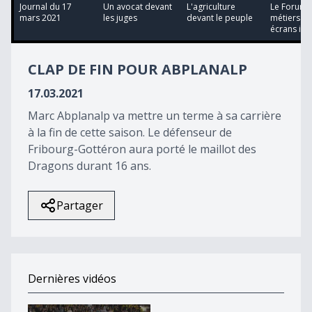
12
Journal du 17
Un avocat devant
L'agriculture
Le Forum 
minutes,
mars 2021
les juges
devant le peuple
métiers pa
48
écrans int..
seconds
CLAP DE FIN POUR ABPLANALP
17.03.2021
Marc Abplanalp va mettre un terme à sa carrière
à la fin de cette saison. Le défenseur de
Fribourg-Gottéron aura porté le maillot des
Dragons durant 16 ans.
Partager
Dernières vidéos