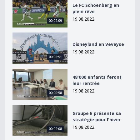
Le FC Schoenberg en plein rêve
Le FC Schoenberg en
plein rêve
19.08.2022
00:02:09
Disneyland en Veveyse
Disneyland en Veveyse
19.08.2022
00:05:51
48&#039;000 enfants feront leur rentrée
48'000 enfants feront
leur rentrée
19.08.2022
00:00:58
Groupe E présente sa stratégie pour l&#039;hiver
Groupe E présente sa
stratégie pour l'hiver
19.08.2022
00:02:08