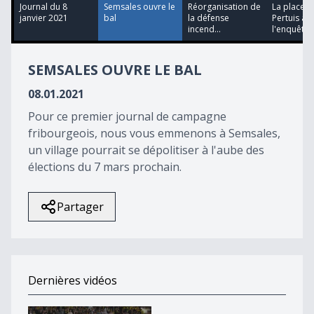
48
Journal du 8
Semsales ouvre le
Réorganisation de
La place d
seconds
janvier 2021
bal
la défense
Pertuis à
incend...
l'enquête
SEMSALES OUVRE LE BAL
08.01.2021
Pour ce premier journal de campagne
fribourgeois, nous vous emmenons à Semsales,
un village pourrait se dépolitiser à l'aube des
élections du 7 mars prochain.
Partager
Dernières vidéos