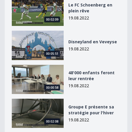
Le FC Schoenberg en plein rêve
Le FC Schoenberg en
plein rêve
19.08.2022
00:02:09
Disneyland en Veveyse
Disneyland en Veveyse
19.08.2022
00:05:51
48&#039;000 enfants feront leur rentrée
48'000 enfants feront
leur rentrée
19.08.2022
00:00:58
Groupe E présente sa stratégie pour l&#039;hiver
Groupe E présente sa
stratégie pour l'hiver
19.08.2022
00:02:08