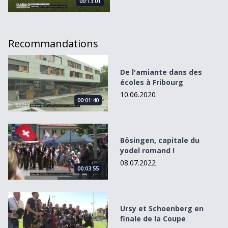
00:13:01
Recommandations
De l&#039;amiante dans des écoles à Fribourg
De l'amiante dans des
écoles à Fribourg
10.06.2020
00:01:40
Bösingen, capitale du yodel romand !
Bösingen, capitale du
yodel romand !
08.07.2022
00:03:55
Ursy et Schoenberg en finale de la Coupe
Ursy et Schoenberg en
finale de la Coupe