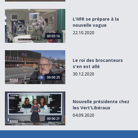
L&#039;HFR se prépare à la nouvelle vague
L'HFR se prépare à la
nouvelle vague
22.10.2020
00:03:16
Le roi des brocanteurs s&#039;en est allé
Le roi des brocanteurs
s'en est allé
30.12.2020
00:00:25
Nouvelle présidente chez les Vert&#039;Libéraux
Nouvelle présidente chez
les Vert'Libéraux
04.09.2020
00:00:21