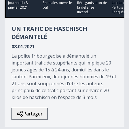
12
Journal du 8
Semsales ouvre le
Réorganisation de
La place d
minutes,
janvier 2021
bal
la défense
Pertuis à
48
incend...
l'enquête
seconds
UN TRAFIC DE HASCHISCH
DÉMANTELÉ
08.01.2021
La police fribourgeoise a démantelé un
important trafic de stupéfiants qui implique 20
jeunes âgés de 15 à 24 ans, domiciliés dans le
canton. Parmi eux, deux jeunes hommes de 19 et
21 ans sont soupçonnés d'être les auteurs
principaux de ce trafic portant sur environ 20
kilos de haschisch en l'espace de 3 mois.
Partager