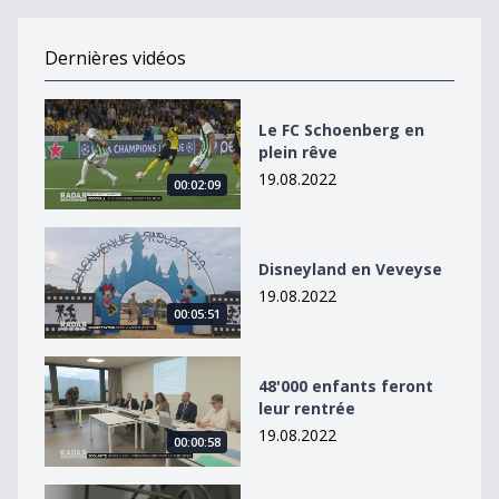
Dernières vidéos
Le FC Schoenberg en plein rêve
Le FC Schoenberg en
plein rêve
19.08.2022
00:02:09
Disneyland en Veveyse
Disneyland en Veveyse
19.08.2022
00:05:51
48&#039;000 enfants feront leur rentrée
48'000 enfants feront
leur rentrée
19.08.2022
00:00:58
Groupe E présente sa stratégie pour l&#039;hiver