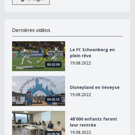
Dernières vidéos
Le FC Schoenberg en plein rêve
Le FC Schoenberg en
plein rêve
19.08.2022
00:02:09
Disneyland en Veveyse
Disneyland en Veveyse
19.08.2022
00:05:51
48&#039;000 enfants feront leur rentrée
48'000 enfants feront
leur rentrée
19.08.2022
00:00:58