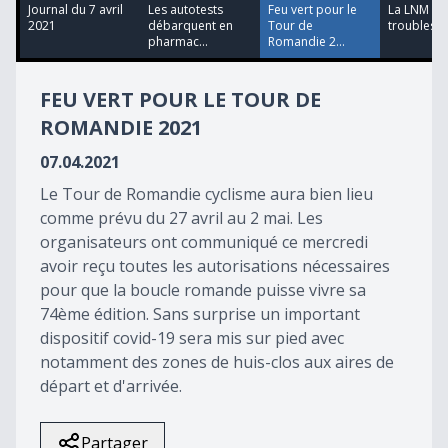
13
Journal du 7 avril
Les autotests
Feu vert pour le
La LNM en
minutes,
2021
débarquent en
Tour de
troubles
12
pharmac...
Romandie 2...
seconds
FEU VERT POUR LE TOUR DE
ROMANDIE 2021
07.04.2021
Le Tour de Romandie cyclisme aura bien lieu
comme prévu du 27 avril au 2 mai. Les
organisateurs ont communiqué ce mercredi
avoir reçu toutes les autorisations nécessaires
pour que la boucle romande puisse vivre sa
74ème édition. Sans surprise un important
dispositif covid-19 sera mis sur pied avec
notamment des zones de huis-clos aux aires de
départ et d'arrivée.
Partager