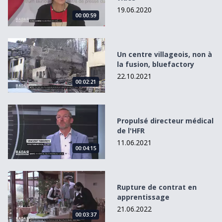
19.06.2020
00:00:59
Un centre villageois, non à la fusion, bluefactory
Un centre villageois, non à
la fusion, bluefactory
22.10.2021
00:02:21
Propulsé directeur médical de l&#039;HFR
Propulsé directeur médical
de l'HFR
11.06.2021
00:04:15
Rupture de contrat en apprentissage
Rupture de contrat en
apprentissage
21.06.2022
00:03:37