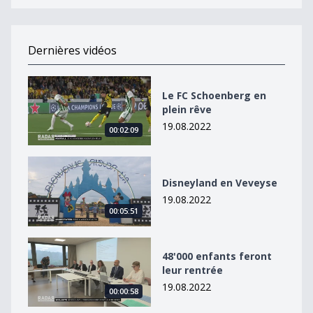
Dernières vidéos
Le FC Schoenberg en plein rêve
Le FC Schoenberg en
plein rêve
19.08.2022
00:02:09
Disneyland en Veveyse
Disneyland en Veveyse
19.08.2022
00:05:51
48&#039;000 enfants feront leur rentrée
48'000 enfants feront
leur rentrée
19.08.2022
00:00:58