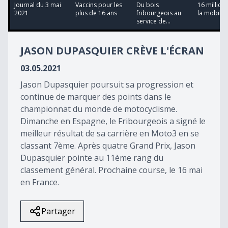
13
Journal du 3 mai
Vaccins pour les
Du bois
16 million
minutes,
2021
plus de 16 ans
fribourgeois au
la mobilit
14
service de...
seconds
JASON DUPASQUIER CRÈVE L'ÉCRAN
03.05.2021
Jason Dupasquier poursuit sa progression et
continue de marquer des points dans le
championnat du monde de motocyclisme.
Dimanche en Espagne, le Fribourgeois a signé le
meilleur résultat de sa carrière en Moto3 en se
classant 7ème. Après quatre Grand Prix, Jason
Dupasquier pointe au 11ème rang du
classement général. Prochaine course, le 16 mai
en France.
Partager