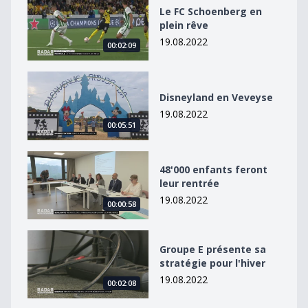
Le FC Schoenberg en plein rêve
Le FC Schoenberg en
plein rêve
19.08.2022
00:02:09
Disneyland en Veveyse
Disneyland en Veveyse
19.08.2022
00:05:51
48&#039;000 enfants feront leur rentrée
48'000 enfants feront
leur rentrée
19.08.2022
00:00:58
Groupe E présente sa stratégie pour l&#039;hiver
Groupe E présente sa
stratégie pour l'hiver
19.08.2022
00:02:08