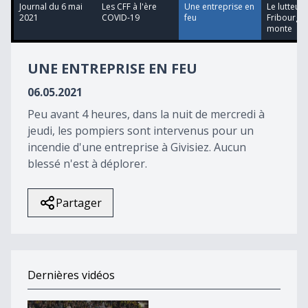
11
Journal du 6 mai
Les CFF à l'ère
Une entreprise en
Le lutteur
minutes,
2021
COVID-19
feu
Fribourgeo
48
monte
seconds
UNE ENTREPRISE EN FEU
06.05.2021
Peu avant 4 heures, dans la nuit de mercredi à
jeudi, les pompiers sont intervenus pour un
incendie d'une entreprise à Givisiez. Aucun
blessé n'est à déplorer.
Partager
Dernières vidéos