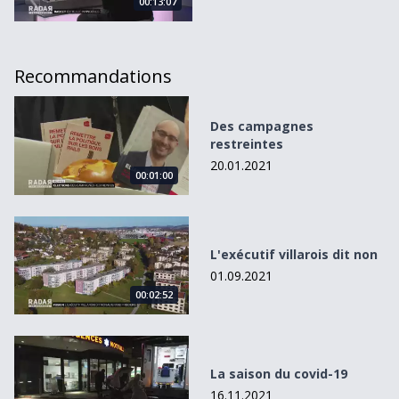
00:13:07
Recommandations
Des campagnes restreintes
Des campagnes
restreintes
20.01.2021
00:01:00
L&#039;exécutif villarois dit non
L'exécutif villarois dit non
01.09.2021
00:02:52
La saison du covid-19
La saison du covid-19
16.11.2021