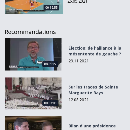
26.05.2021
00:12:55
Recommandations
Élection: de l&#039;alliance à la mésentente de gauche ?
Élection: de l'alliance à la
mésentente de gauche ?
29.11.2021
00:01:22
Sur les traces de Sainte Marguerite Bays
Sur les traces de Sainte
Marguerite Bays
12.08.2021
00:03:05
Bilan d&#039;une présidence aboutie
Bilan d'une présidence