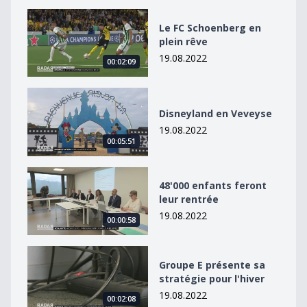
Le FC Schoenberg en plein rêve
Le FC Schoenberg en
plein rêve
19.08.2022
00:02:09
Disneyland en Veveyse
Disneyland en Veveyse
19.08.2022
00:05:51
48&#039;000 enfants feront leur rentrée
48'000 enfants feront
leur rentrée
19.08.2022
00:00:58
Groupe E présente sa stratégie pour l&#039;hiver
Groupe E présente sa
stratégie pour l'hiver
19.08.2022
00:02:08