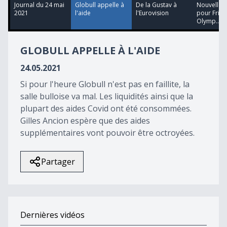
5
Journal du 24 mai
Globull appelle à
De la Gustav à
Nouvelle f
seconds
2021
l'aide
l'Eurovision
pour Frib
Olymp...
GLOBULL APPELLE À L'AIDE
24.05.2021
Si pour l'heure Globull n'est pas en faillite, la
salle bulloise va mal. Les liquidités ainsi que la
plupart des aides Covid ont été consommées.
Gilles Ancion espère que des aides
supplémentaires vont pouvoir être octroyées.
Partager
Dernières vidéos