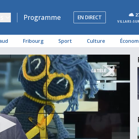
2
s
Programme
EN DIRECT
VILLARS-SU
aud
Fribourg
Sport
Culture
Économ