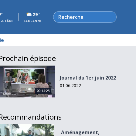
Rechercher
7°
29°
R-GLÂNE
LAUSANNE
ie
Prochain épisode
Journal du 1er juin 2022
Journal du 1er juin 2022
01.06.2022
00:14:23
Recommandations
Aménagement, carnaval, sport
Aménagement,