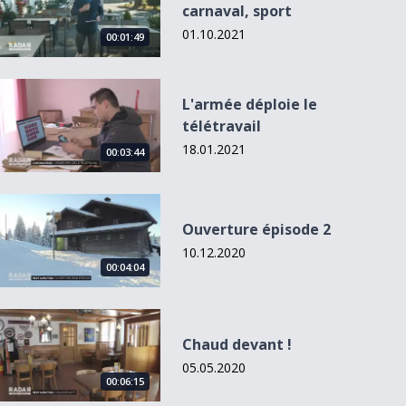
carnaval, sport
01.10.2021
00:01:49
L&#039;armée déploie le télétravail
L'armée déploie le
télétravail
18.01.2021
00:03:44
Ouverture épisode 2
Ouverture épisode 2
10.12.2020
00:04:04
Chaud devant !
Chaud devant !
05.05.2020
00:06:15