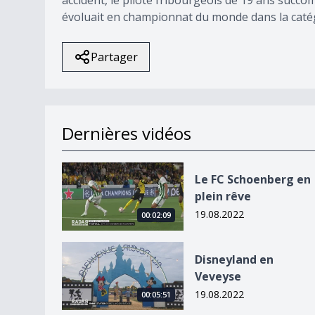
évoluait en championnat du monde dans la caté
Partager
Dernières vidéos
Le FC Schoenberg en plein rêve
Le FC Schoenberg en
plein rêve
19.08.2022
00:02:09
Disneyland en Veveyse
Disneyland en
Veveyse
19.08.2022
00:05:51