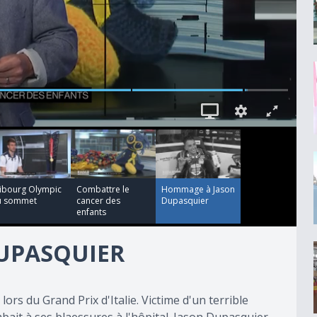
00:02:55
00:01:00
ribourg Olympic
Combattre le
Hommage à Jason
u sommet
cancer des
Dupasquier
enfants
UPASQUIER
lors du Grand Prix d'Italie. Victime d'un terrible
mbait à ses blaessures à l'hôpital. Jason Dupasquier