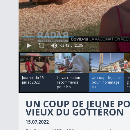
02:42
11:35
00:01:59
00:00:22
00:06:51
2
minutes,
42
seconds
of
11
Journal du 15
La vaccination
Un coup de jeune
Le
minutes,
juillet 2022
recommence
pour l'hommage
gl
35
pour les...
au...
en
seconds
Volume
90%
UN COUP DE JEUNE P
VIEUX DU GOTTÉRON
15.07.2022