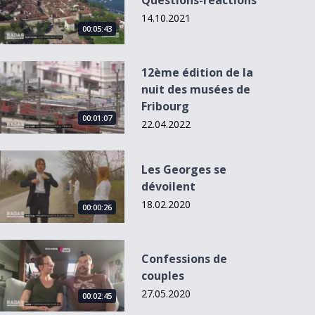
Questions-réactions
14.10.2021
00:05:43
12ème édition de la nuit des musées de Fribourg
12ème édition de la
nuit des musées de
Fribourg
00:01:07
22.04.2022
Les Georges se dévoilent
Les Georges se
dévoilent
18.02.2020
00:00:26
Confessions de couples
Confessions de
couples
27.05.2020
00:02:45