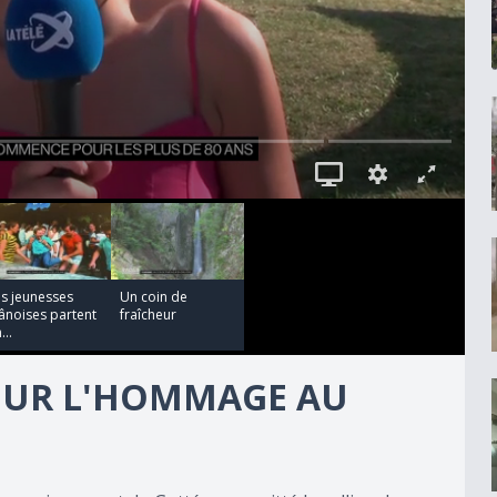
00:01:16
s jeunesses
Un coin de
ânoises partent
fraîcheur
...
OUR L'HOMMAGE AU