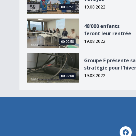
19.08.2022
00:05:51
48&#039;000 enfants feront leur rentrée
48'000 enfants
feront leur rentrée
19.08.2022
00:00:58
Groupe E présente sa stratégie pour l&#039;hiv
Groupe E présente sa
stratégie pour l'hive
19.08.2022
00:02:08