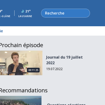
Rechercher
9°
21°
R-GLÂNE
LAUSANNE
ie
Prochain épisode
Journal du 19 juillet 2022
Journal du 19 juillet
2022
19.07.2022
00:11:25
Recommandations
Questions-réactions