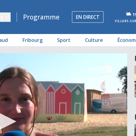
1
s
Programme
EN DIRECT
VILLARS-SU
aud
Fribourg
Sport
Culture
Économ
téron