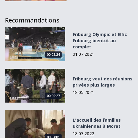
Recommandations
Fribourg Olympic et Elfic Fribourg bientôt au complet
Fribourg Olympic et Elfic
Fribourg bientôt au
complet
01.07.2021
00:03:24
Fribourg veut des réunions privées plus larges
Fribourg veut des réunions
privées plus larges
18.05.2021
00:00:27
L&#039;accueil des familles ukrainiennes à Morat
L'accueil des familles
ukrainiennes à Morat
18.03.2022
00:04:01