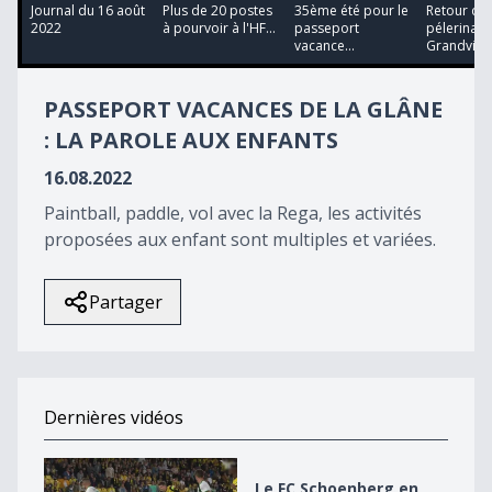
11
Journal du 16 août
Plus de 20 postes
35ème été pour le
Retour du
minutes,
2022
à pourvoir à l'HF...
passeport
pélerinage
18
vacance...
Grandvilla
seconds
PASSEPORT VACANCES DE LA GLÂNE
: LA PAROLE AUX ENFANTS
16.08.2022
Paintball, paddle, vol avec la Rega, les activités
proposées aux enfant sont multiples et variées.
Partager
Dernières vidéos
Le FC Schoenberg en plein rêve
Le FC Schoenberg en