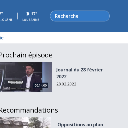
Rechercher
2°
17°
R-GLÂNE
LAUSANNE
ie
Prochain épisode
Journal du 28 février 2022
Journal du 28 février
2022
28.02.2022
00:14:00
Recommandations
Oppositions au plan d&#039;AgriCo
Oppositions au plan