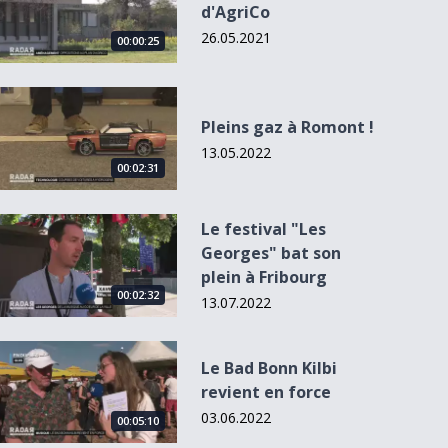
d'AgriCo
26.05.2021
00:00:25
Pleins gaz à Romont !
Pleins gaz à Romont !
13.05.2022
00:02:31
Le festival &quot;Les Georges&quot; bat son plein à Fribour
Le festival "Les
Georges" bat son
plein à Fribourg
00:02:32
13.07.2022
Le Bad Bonn Kilbi revient en force
Le Bad Bonn Kilbi
revient en force
03.06.2022
00:05:10