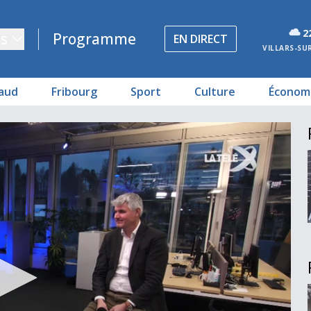
2
s
Programme
EN DIRECT
VILLARS-SU
aud
Fribourg
Sport
Culture
Économ