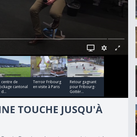
00:06:44
00:00:35
 centre de
Terroir Fribourg
Retour gagnant
tockage cantonal
en visite à Paris
pour Fribourg-
 d...
Gottér...
NNE TOUCHE JUSQU'À