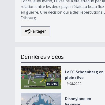
Tôt ce jeudi matin, l'Ukraine a été attaqué par 
relation entre les deux pays n'était au beau fixe 
en guerre. Une décision qui a des répercution
Fribourg.
Partager
Dernières vidéos
Le FC Schoenberg en plein rêve
Le FC Schoenberg en
plein rêve
19.08.2022
00:02:09
Disneyland en Veveyse
Disneyland en
Veveyse