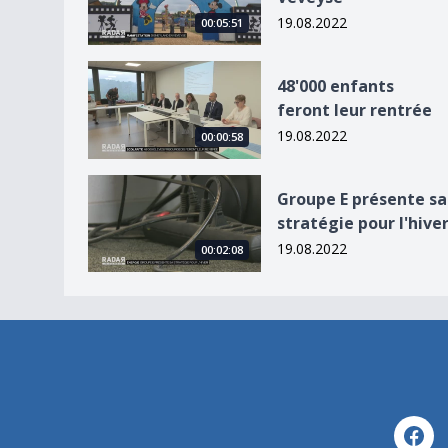
19.08.2022
00:05:51
48&#039;000 enfants feront leur rentrée
48'000 enfants
feront leur rentrée
19.08.2022
00:00:58
Groupe E présente sa stratégie pour l&#039;hiv
Groupe E présente sa
stratégie pour l'hive
19.08.2022
00:02:08