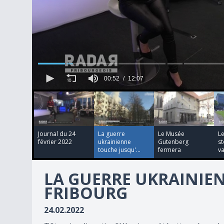
00:52
12:07
00:01:37
00:01:30
00:00:30
52
seconds
of
12
minutes,
7
Journal du 24
La guerre
Le Musée
Le
seconds
Volume
février 2022
ukrainienne
Gutenberg
s
90%
touche jusqu'...
fermera
va
LA GUERRE UKRAINIE
FRIBOURG
24.02.2022