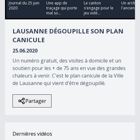
12
Journal du 25 juin
Une app de
Le canton
Un archer 
minutes,
2020
traçage qui porte
s'engage pour le
l'ancienne
56
mal so...
jeu vidé...
seconds
LAUSANNE DÉGOUPILLE SON PLAN
CANICULE
25.06.2020
Un numéro gratuit, des visites à domicile et un
soutien pour les + de 75 ans en vue des grandes
chaleurs à venir. C'est le plan canicule de la Ville
de Lausanne qui vient d'être dégoupillé.
Partager
Dernières vidéos