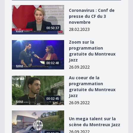
Coronavirus : Conf de presse du CF du 3 novembre
Coronavirus : Conf de
presse du CF du 3
novembre
00:50:37
28.02.2023
Zoom sur la
Zoom sur la programmation gratuite du Montreux Jaz
programmation
gratuite du Montreux
Jazz
00:02:48
26.09.2022
Au coeur de la
Au coeur de la programmation gratuite du Montreux J
programmation
gratuite du Montreux
Jazz
00:02:45
26.09.2022
Un mega talent sur la scène du Montreux Jazz
Un mega talent sur la
scène du Montreux Jazz
26.09.2022