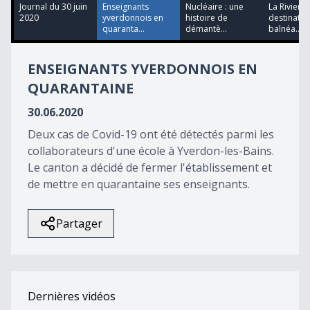
16
Journal du 30 juin
Enseignants
Nucléaire : une
La Rivier
seconds
2020
yverdonnois en
histoire de
destinatio
quaranta...
démantè...
balnéa...
ENSEIGNANTS YVERDONNOIS EN
QUARANTAINE
30.06.2020
Deux cas de Covid-19 ont été détectés parmi les
collaborateurs d'une école à Yverdon-les-Bains.
Le canton a décidé de fermer l'établissement et
de mettre en quarantaine ses enseignants.
Partager
Dernières vidéos