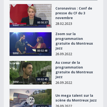
Coronavirus : Conf de presse du CF du 3 novembre
Coronavirus : Conf de
presse du CF du 3
novembre
00:50:37
28.02.2023
Zoom sur la
Zoom sur la programmation gratuite du Montreux Jaz
programmation
gratuite du Montreux
Jazz
00:02:48
26.09.2022
Au coeur de la
Au coeur de la programmation gratuite du Montreux J
programmation
gratuite du Montreux
Jazz
00:02:45
26.09.2022
Un mega talent sur la scène du Montreux Jazz
Un mega talent sur la
scène du Montreux Jazz
26.09.2022