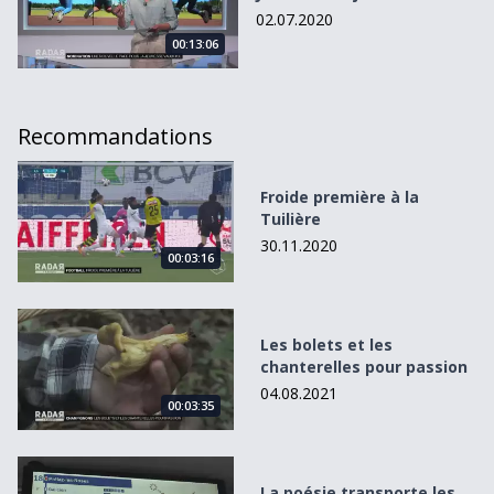
02.07.2020
00:13:06
Recommandations
Froide première à la Tuilière
Froide première à la
Tuilière
30.11.2020
00:03:16
Les bolets et les chanterelles pour passion
Les bolets et les
chanterelles pour passion
04.08.2021
00:03:35
La poésie transporte les voyageurs
La poésie transporte les