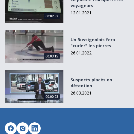
voyageurs
12.01.2021
00:02:52
Un Bussignolais fera &quot;curler&quot; les pierres
Un Bussignolais fera
"curler" les pierres
26.01.2022
00:03:15
Suspects placés en détention
Suspects placés en
détention
26.03.2021
00:00:23