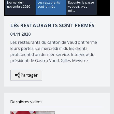
13
Journal du 4
Les restaurants
Raconter le passé
minutes,
novembre 2020
sont fermés
vaudois avec
3
mill...
seconds
LES RESTAURANTS SONT FERMÉS
04.11.2020
Les restaurants du canton de Vaud ont fermé
leurs portes. Ce mercredi midi, les clients
profitaient d’un dernier service. Interview du
président de Gastro Vaud, Gilles Meystre.
Partager
Dernières vidéos