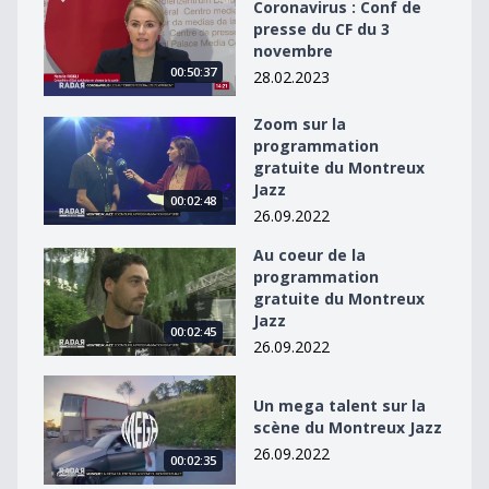
Coronavirus : Conf de presse du CF du 3 novembre
Coronavirus : Conf de
presse du CF du 3
novembre
00:50:37
28.02.2023
Zoom sur la
Zoom sur la programmation gratuite du Montreux Jaz
programmation
gratuite du Montreux
Jazz
00:02:48
26.09.2022
Au coeur de la
Au coeur de la programmation gratuite du Montreux J
programmation
gratuite du Montreux
Jazz
00:02:45
26.09.2022
Un mega talent sur la scène du Montreux Jazz
Un mega talent sur la
scène du Montreux Jazz
26.09.2022
00:02:35