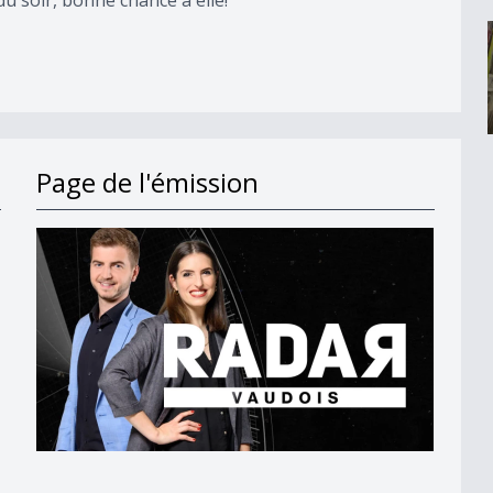
Page de l'émission
bre
e
ux Jazz