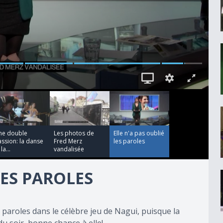
00:00:49
00:00:12
ne double
Les photos de
Elle n'a pas oublié
ssion: la danse
Fred Merz
les paroles
 la...
vandalisée
LES PAROLES
 paroles dans le célèbre jeu de Nagui, puisque la
u soir, bonne chance à elle!