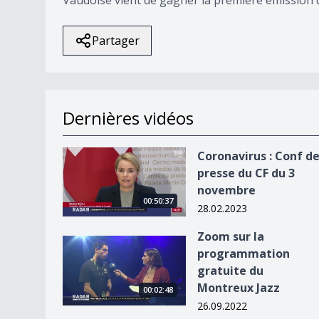
Partager
Dernières vidéos
Coronavirus : Conf de presse du CF du 3 novem
Coronavirus : Conf d
presse du CF du 3
novembre
00:50:37
28.02.2023
Zoom sur la
Zoom sur la programmation gratuite du Montre
programmation
gratuite du
Montreux Jazz
00:02:48
26.09.2022