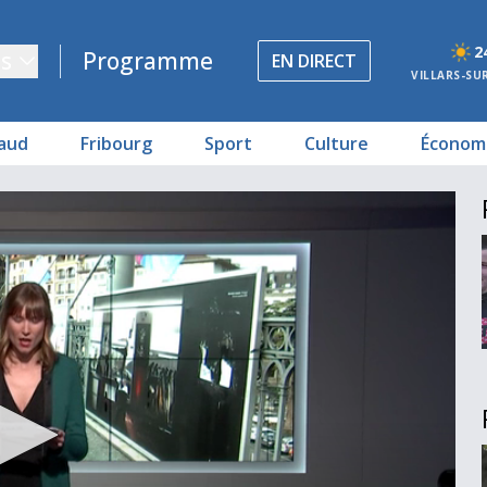
2
s
Programme
EN DIRECT
VILLARS-SU
aud
Fribourg
Sport
Culture
Économ