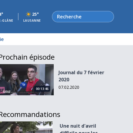
Rechercher
4°
25°
R-GLÂNE
LAUSANNE
ie
Prochain épisode
Journal du 7 février 2020
Journal du 7 février
2020
07.02.2020
00:13:46
Recommandations
Une nuit d&#039;avril difficile pour les arboriculteurs
Une nuit d'avril