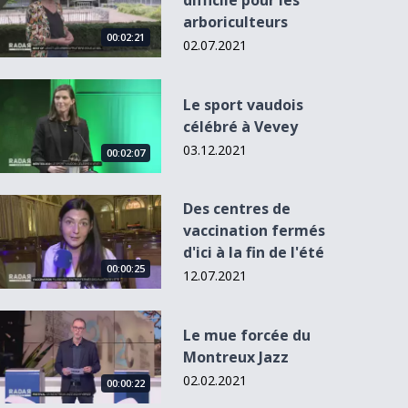
difficile pour les
arboriculteurs
00:02:21
02.07.2021
Le sport vaudois célébré à Vevey
Le sport vaudois
célébré à Vevey
03.12.2021
00:02:07
Des centres de vaccination fermés d&#039;ici à la fin de l&#0
Des centres de
vaccination fermés
d'ici à la fin de l'été
00:00:25
12.07.2021
Le mue forcée du Montreux Jazz
Le mue forcée du
Montreux Jazz
02.02.2021
00:00:22