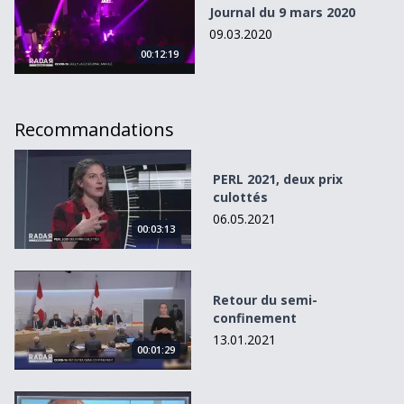
Journal du 9 mars 2020
09.03.2020
00:12:19
Recommandations
PERL 2021, deux prix culottés
PERL 2021, deux prix
culottés
06.05.2021
00:03:13
Retour du semi-confinement
Retour du semi-
confinement
13.01.2021
00:01:29
Après la démission d&#039;Yves Ravenel