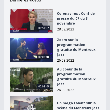
Dernières vidéos
Coronavirus : Conf de presse du CF du 3 novembre
Coronavirus : Conf de
presse du CF du 3
novembre
00:50:37
28.02.2023
Zoom sur la
Zoom sur la programmation gratuite du Montreux Jaz
programmation
gratuite du Montreux
Jazz
00:02:48
26.09.2022
Au coeur de la
Au coeur de la programmation gratuite du Montreux J
programmation
gratuite du Montreux
Jazz
00:02:45
26.09.2022
Un mega talent sur la scène du Montreux Jazz
Un mega talent sur la
scène du Montreux Jazz