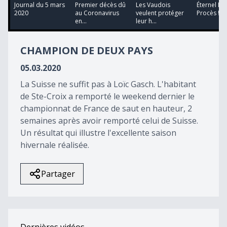
13
Journal du 5 mars
Premier décès dû
Les Vaudois
Éternel Fém
minutes,
2020
au Coronavirus
veulent protéger
Procès !
17
en...
leur h...
seconds
CHAMPION DE DEUX PAYS
05.03.2020
La Suisse ne suffit pas à Loïc Gasch. L'habitant
de Ste-Croix a remporté le weekend dernier le
championnat de France de saut en hauteur, 2
semaines après avoir remporté celui de Suisse.
Un résultat qui illustre l'excellente saison
hivernale réalisée.
Partager