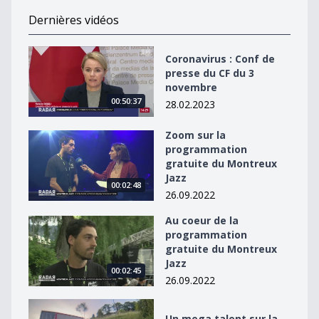
Dernières vidéos
Coronavirus : Conf de presse du CF du 3 novembre
Coronavirus : Conf de
presse du CF du 3
novembre
00:50:37
28.02.2023
Zoom sur la
Zoom sur la programmation gratuite du Montreux Jaz
programmation
gratuite du Montreux
Jazz
00:02:48
26.09.2022
Au coeur de la
Au coeur de la programmation gratuite du Montreux J
programmation
gratuite du Montreux
Jazz
00:02:45
26.09.2022
Un mega talent sur la scène du Montreux Jazz
Un mega talent sur la