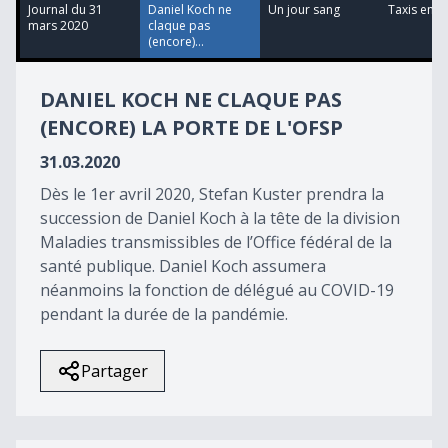
9
Journal du 31
Daniel Koch ne
Un jour sang
Taxis en c
seconds
mars 2020
claque pas
(encore)...
DANIEL KOCH NE CLAQUE PAS
(ENCORE) LA PORTE DE L'OFSP
31.03.2020
Dès le 1er avril 2020, Stefan Kuster prendra la
succession de Daniel Koch à la tête de la division
Maladies transmissibles de l’Office fédéral de la
santé publique. Daniel Koch assumera
néanmoins la fonction de délégué au COVID-19
pendant la durée de la pandémie.
Partager