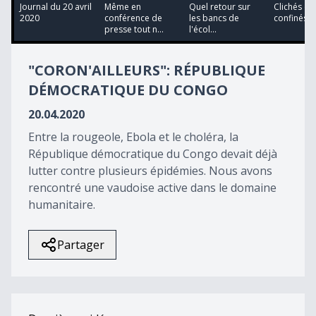
13
Journal du 20 avril
Même en
Quel retour sur
Clichés de
minutes,
2020
conférence de
les bancs de
confinés
11
presse tout n...
l'écol...
seconds
"CORON'AILLEURS": RÉPUBLIQUE
DÉMOCRATIQUE DU CONGO
20.04.2020
Entre la rougeole, Ebola et le choléra, la
République démocratique du Congo devait déjà
lutter contre plusieurs épidémies. Nous avons
rencontré une vaudoise active dans le domaine
humanitaire.
Partager