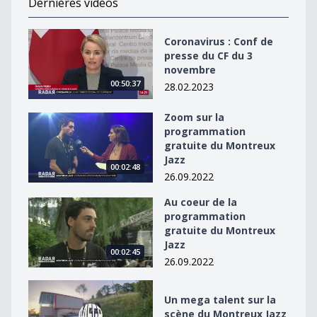
Dernières vidéos
Coronavirus : Conf de presse du CF du 3 novembre
Coronavirus : Conf de
presse du CF du 3
novembre
00:50:37
28.02.2023
Zoom sur la
Zoom sur la programmation gratuite du Montreux Jaz
programmation
gratuite du Montreux
Jazz
00:02:48
26.09.2022
Au coeur de la
Au coeur de la programmation gratuite du Montreux J
programmation
gratuite du Montreux
Jazz
00:02:45
26.09.2022
Un mega talent sur la scène du Montreux Jazz
Un mega talent sur la
scène du Montreux Jazz