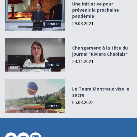
Une initiative pour prévenir la prochaine pandémie
Une initiative pour
prévenir la prochaine
pandémie
29.03.2021
00:00:15
Changement à la tête du journal &quot;Riviera Chablais&q
Changement à la tête du
journal "Riviera Chablais"
24.11.2021
00:01:07
Le Team Montreux vise le sacre
Le Team Montreux vise le
sacre
05.08.2022
00:02:19