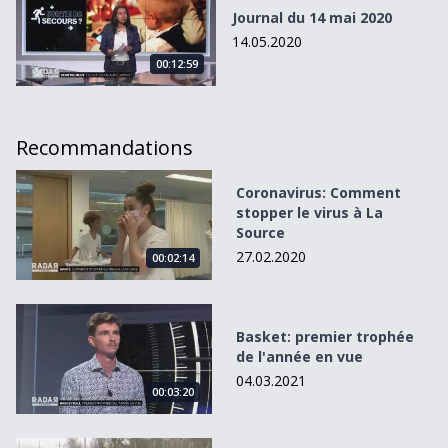
Journal du 14 mai 2020
14.05.2020
00:12:59
Recommandations
Coronavirus: Comment stopper le virus à La Source
Coronavirus: Comment
stopper le virus à La
Source
27.02.2020
00:02:14
Basket: premier trophée de l&#039;année en vue
Basket: premier trophée
de l'année en vue
04.03.2021
00:03:20