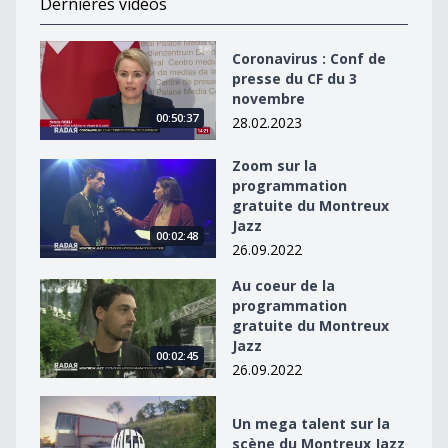
Dernières vidéos
Coronavirus : Conf de presse du CF du 3 novembre
Coronavirus : Conf de
presse du CF du 3
novembre
00:50:37
28.02.2023
Zoom sur la
Zoom sur la programmation gratuite du Montreux Jaz
programmation
gratuite du Montreux
Jazz
00:02:48
26.09.2022
Au coeur de la
Au coeur de la programmation gratuite du Montreux J
programmation
gratuite du Montreux
Jazz
00:02:45
26.09.2022
Un mega talent sur la scène du Montreux Jazz
Un mega talent sur la
scène du Montreux Jazz