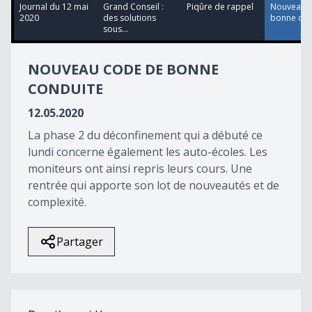
13
Journal du 12 mai
Grand Conseil :
Piqûre de rappel
Nouveau 
minutes,
2020
des solutions
bonne con
34
sous...
seconds
NOUVEAU CODE DE BONNE
CONDUITE
12.05.2020
La phase 2 du déconfinement qui a débuté ce
lundi concerne également les auto-écoles. Les
moniteurs ont ainsi repris leurs cours. Une
rentrée qui apporte son lot de nouveautés et de
complexité.
Partager