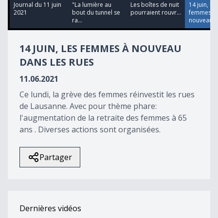
12
Journal du 11 juin
"La lumière au
Les boîtes de nuit
14 juin, les
minutes,
2021
bout du tunnel se
pourraient rouvr...
femmes à
39
ra...
nouveau da
seconds
14 JUIN, LES FEMMES À NOUVEAU
DANS LES RUES
11.06.2021
Ce lundi, la grève des femmes réinvestit les rues
de Lausanne. Avec pour thème phare:
l'augmentation de la retraite des femmes à 65
ans . Diverses actions sont organisées.
Partager
Dernières vidéos