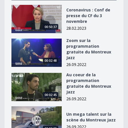
Coronavirus : Conf de presse du CF du 3 novembre
Coronavirus : Conf de
presse du CF du 3
novembre
00:50:37
28.02.2023
Zoom sur la
Zoom sur la programmation gratuite du Montreux Jaz
programmation
gratuite du Montreux
Jazz
00:02:48
26.09.2022
Au coeur de la
Au coeur de la programmation gratuite du Montreux J
programmation
gratuite du Montreux
Jazz
00:02:45
26.09.2022
Un mega talent sur la scène du Montreux Jazz
Un mega talent sur la
scène du Montreux Jazz
26.09.2022