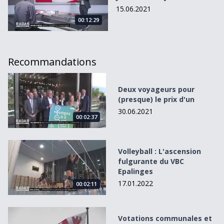
15.06.2021
00:12:29
Recommandations
Deux voyageurs pour (presque) le prix d&#039;un
Deux voyageurs pour
(presque) le prix d'un
30.06.2021
00:02:37
Volleyball : L&#039;ascension fulgurante du VBC Epalinge
Volleyball : L'ascension
fulgurante du VBC
Epalinges
17.01.2022
00:02:11
Votations communales et fédérales du 28 novembre 2021
Votations communales et