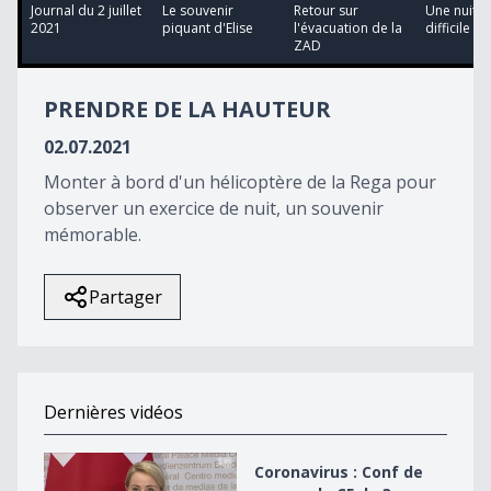
12
Journal du 2 juillet
Le souvenir
Retour sur
Une nuit d'
minutes,
2021
piquant d'Elise
l'évacuation de la
difficile po
47
ZAD
seconds
PRENDRE DE LA HAUTEUR
02.07.2021
Monter à bord d'un hélicoptère de la Rega pour
observer un exercice de nuit, un souvenir
mémorable.
Partager
Dernières vidéos
Coronavirus : Conf de presse du CF du 3 novembre
Coronavirus : Conf de