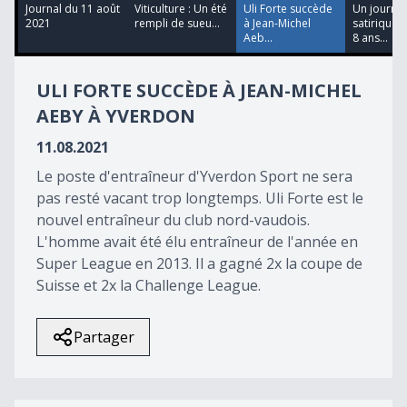
11
Journal du 11 août
Viticulture : Un été
Uli Forte succède
Un journal
minutes,
2021
rempli de sueu...
à Jean-Michel
satirique b
23
Aeb...
8 ans...
seconds
ULI FORTE SUCCÈDE À JEAN-MICHEL
AEBY À YVERDON
11.08.2021
Le poste d'entraîneur d'Yverdon Sport ne sera
pas resté vacant trop longtemps. Uli Forte est le
nouvel entraîneur du club nord-vaudois.
L'homme avait été élu entraîneur de l'année en
Super League en 2013. Il a gagné 2x la coupe de
Suisse et 2x la Challenge League.
Partager