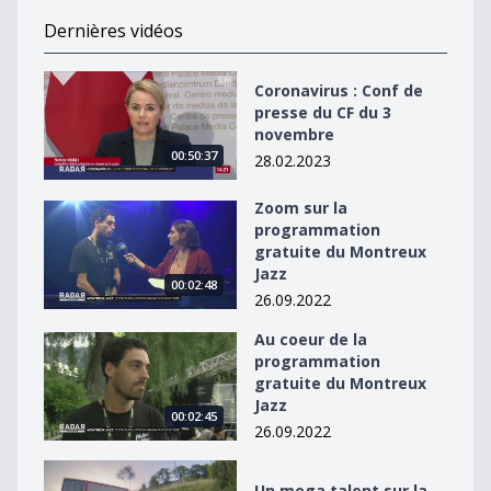
Dernières vidéos
Coronavirus : Conf de presse du CF du 3 novembre
Coronavirus : Conf de
presse du CF du 3
novembre
00:50:37
28.02.2023
Zoom sur la
Zoom sur la programmation gratuite du Montreux Jaz
programmation
gratuite du Montreux
Jazz
00:02:48
26.09.2022
Au coeur de la
Au coeur de la programmation gratuite du Montreux J
programmation
gratuite du Montreux
Jazz
00:02:45
26.09.2022
Un mega talent sur la scène du Montreux Jazz
Un mega talent sur la