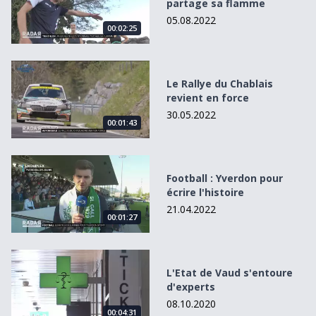
partage sa flamme
05.08.2022
00:02:25
Le Rallye du Chablais revient en force
Le Rallye du Chablais
revient en force
30.05.2022
00:01:43
Football : Yverdon pour écrire l&#039;histoire
Football : Yverdon pour
écrire l'histoire
21.04.2022
00:01:27
L&#039;Etat de Vaud s&#039;entoure d&#039;experts
L'Etat de Vaud s'entoure
d'experts
08.10.2020
00:04:31