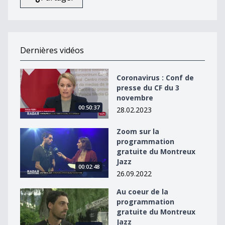
Dernières vidéos
Coronavirus : Conf de presse du CF du 3 novembre
Coronavirus : Conf de
presse du CF du 3
novembre
00:50:37
28.02.2023
Zoom sur la
Zoom sur la programmation gratuite du Montreux Jaz
programmation
gratuite du Montreux
Jazz
00:02:48
26.09.2022
Au coeur de la
Au coeur de la programmation gratuite du Montreux J
programmation
gratuite du Montreux
Jazz