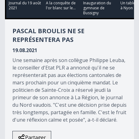
10
Journal du 19 août
A la conquête de
Inauguration du
Un tableau
minutes,
2021
l'or blanc sur le...
gymnase de
à Nyon
41
Bussigny
seconds
PASCAL BROULIS NE SE
REPRÉSENTERA PAS
19.08.2021
Une semaine après son collègue Philippe Leuba,
le conseiller d'Etat PLR a annoncé qu'il ne se
représenterait pas aux élections cantonales de
mars prochain pour un cinquième mandat. Le
politicien de Sainte-Croix a réservé jeudi la
primeur de son annonce à La Région, le journal
du Nord vaudois. "C'est une décision prise depuis
très longtemps, partagée en famille. C'est le fruit
d'une réflexion calme et posée", a-t-il déclaré.
Partager