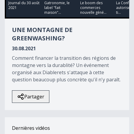
14
Journal du 30 août
Gatronomie, le
Le boom des
La Conféd
minutes,
2021
label "fait
commerces
autorise V
32
maison"...
nouvelle géné...
ti...
seconds
UNE MONTAGNE DE
GREENWASHING?
30.08.2021
Comment financer la transition des régions de
montagne vers la durablité? Un événement
organisé aux Diablerets s'attaque à cette
question beaucoup plus concrète qu'il n'y paraît.
Partager
Dernières vidéos