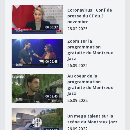
Coronavirus : Conf de presse du CF du 3 novembre
Coronavirus : Conf de
presse du CF du 3
novembre
00:50:37
28.02.2023
Zoom sur la
Zoom sur la programmation gratuite du Montreux Jaz
programmation
gratuite du Montreux
Jazz
00:02:48
26.09.2022
Au coeur de la
Au coeur de la programmation gratuite du Montreux J
programmation
gratuite du Montreux
Jazz
00:02:45
26.09.2022
Un mega talent sur la scène du Montreux Jazz
Un mega talent sur la
scène du Montreux Jazz
26.09.2022