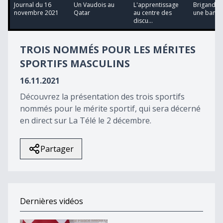
14
Journal du 16
Un Vaudois au
L'apprentissage
Brigandag
minutes,
novembre 2021
Qatar
au centre des
une banq
13
discu...
seconds
TROIS NOMMÉS POUR LES MÉRITES
SPORTIFS MASCULINS
16.11.2021
Découvrez la présentation des trois sportifs
nommés pour le mérite sportif, qui sera décerné
en direct sur La Télé le 2 décembre.
Partager
Dernières vidéos