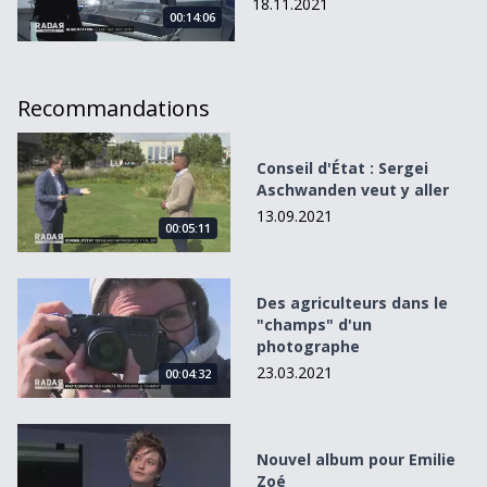
18.11.2021
00:14:06
Recommandations
Conseil d&#039;État : Sergei Aschwanden veut y aller
Conseil d'État : Sergei
Aschwanden veut y aller
13.09.2021
00:05:11
Des agriculteurs dans le &quot;champs&quot; d&#039;u
Des agriculteurs dans le
"champs" d'un
photographe
23.03.2021
00:04:32
Nouvel album pour Emilie Zoé
Nouvel album pour Emilie
Zoé