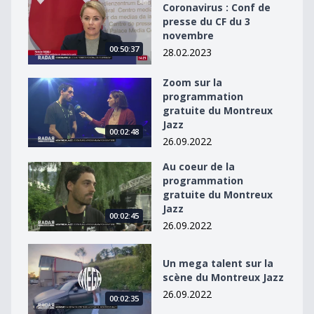
Coronavirus : Conf de presse du CF du 3 novembre
Coronavirus : Conf de
presse du CF du 3
novembre
00:50:37
28.02.2023
Zoom sur la
Zoom sur la programmation gratuite du Montreux Jaz
programmation
gratuite du Montreux
Jazz
00:02:48
26.09.2022
Au coeur de la
Au coeur de la programmation gratuite du Montreux J
programmation
gratuite du Montreux
Jazz
00:02:45
26.09.2022
Un mega talent sur la scène du Montreux Jazz
Un mega talent sur la
scène du Montreux Jazz
26.09.2022
00:02:35