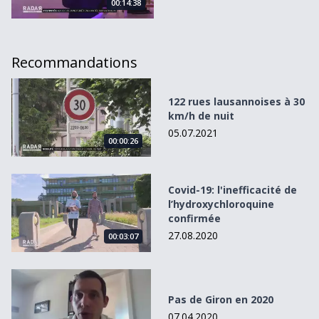
00:14:38
Recommandations
122 rues lausannoises à 30 km/h de nuit
122 rues lausannoises à 30
km/h de nuit
05.07.2021
00:00:26
Covid-19: l&#039;inefficacité de l’hydroxychloroquine con
Covid-19: l'inefficacité de
l’hydroxychloroquine
confirmée
27.08.2020
00:03:07
Pas de Giron en 2020
Pas de Giron en 2020
07.04.2020