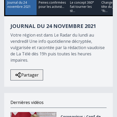
24
Journal du 24
Peines confirmées
Le concept 360°
Changemen
seconds
novembre 2021
pour les activist...
fait tourner les
tête du jo
tê...
"Ri...
JOURNAL DU 24 NOVEMBRE 2021
Votre région est dans Le Radar du lundi au
vendredi! Une info quotidienne décryptée,
vulgarisée et racontée par la rédaction vaudoise
de La Télé dès 19h puis toutes les heures
impaires.
Partager
Dernières vidéos
Coronavirus : Conf de presse du CF du 3 novembre
Coronavirus : Conf de