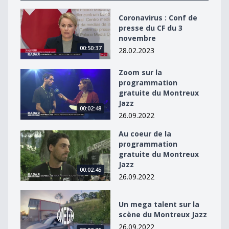
Coronavirus : Conf de presse du CF du 3 novembre
Coronavirus : Conf de
presse du CF du 3
novembre
00:50:37
28.02.2023
Zoom sur la
Zoom sur la programmation gratuite du Montreux Jaz
programmation
gratuite du Montreux
Jazz
00:02:48
26.09.2022
Au coeur de la
Au coeur de la programmation gratuite du Montreux J
programmation
gratuite du Montreux
Jazz
00:02:45
26.09.2022
Un mega talent sur la scène du Montreux Jazz
Un mega talent sur la
scène du Montreux Jazz
26.09.2022