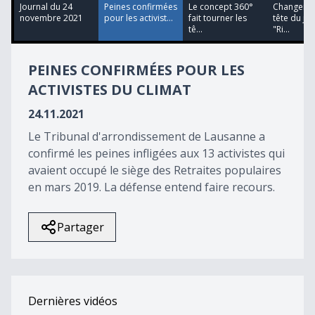
24
Journal du 24
Peines confirmées
Le concept 360°
Changemen
seconds
novembre 2021
pour les activist...
fait tourner les
tête du jo
tê...
"Ri...
PEINES CONFIRMÉES POUR LES
ACTIVISTES DU CLIMAT
24.11.2021
Le Tribunal d'arrondissement de Lausanne a
confirmé les peines infligées aux 13 activistes qui
avaient occupé le siège des Retraites populaires
en mars 2019. La défense entend faire recours.
Partager
Dernières vidéos