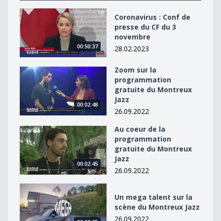
Coronavirus : Conf de presse du CF du 3 novembre
Coronavirus : Conf de
presse du CF du 3
novembre
00:50:37
28.02.2023
Zoom sur la
Zoom sur la programmation gratuite du Montreux Jaz
programmation
gratuite du Montreux
Jazz
00:02:48
26.09.2022
Au coeur de la
Au coeur de la programmation gratuite du Montreux J
programmation
gratuite du Montreux
Jazz
00:02:45
26.09.2022
Un mega talent sur la scène du Montreux Jazz
Un mega talent sur la
scène du Montreux Jazz
26.09.2022