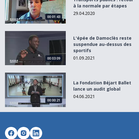
à la normale par étapes
29.04.2020
00:01:43
L&#039;épée de Damoclès reste suspendue au-dessus des
L'épée de Damoclès reste
suspendue au-dessus des
sportifs
01.09.2021
00:03:09
La Fondation Béjart Ballet lance un audit global
La Fondation Béjart Ballet
lance un audit global
04.06.2021
00:00:21