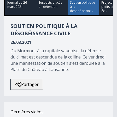
13
Journal du 26
Suspects placés
Soutien politique
Projection
minutes,
mars 2021
en détention
à la
petits et 
15
désobéissanc...
éc...
seconds
SOUTIEN POLITIQUE À LA
DÉSOBÉISSANCE CIVILE
26.03.2021
Du Mormont à la capitale vaudoise, la défense
du climat est descendue de la colline. Ce vendredi
une manifestation de soutien s'est déroulée à la
Place du Château à Lausanne.
Partager
Dernières vidéos