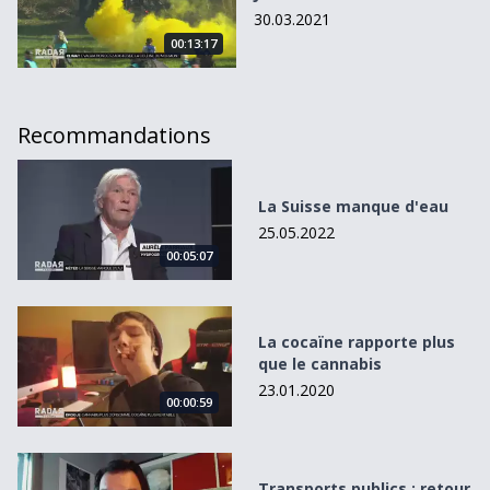
30.03.2021
00:13:17
Recommandations
La Suisse manque d&#039;eau
La Suisse manque d'eau
25.05.2022
00:05:07
La cocaïne rapporte plus que le cannabis
La cocaïne rapporte plus
que le cannabis
23.01.2020
00:00:59
Transports publics : retour à la normale par étapes
Transports publics : retour