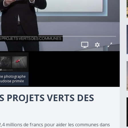
ne photographe
audoise primée
S PROJETS VERTS DES
2,4 millions de francs pour aider les communes dans