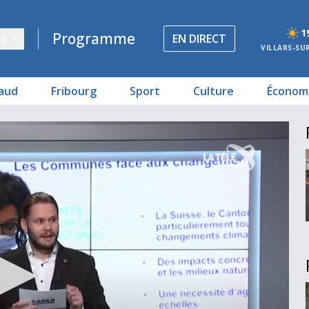
1
s
Programme
EN DIRECT
VILLARS-SU
aud
Fribourg
Sport
Culture
Économ