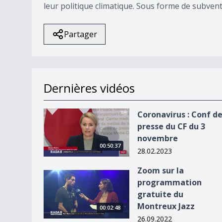
leur politique climatique. Sous forme de subvent
Partager
Dernières vidéos
Coronavirus : Conf de presse du CF du 3 novem
Coronavirus : Conf d
presse du CF du 3
novembre
00:50:37
28.02.2023
Zoom sur la
Zoom sur la programmation gratuite du Montre
programmation
gratuite du
Montreux Jazz
00:02:48
26.09.2022