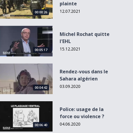
plainte
12.07.2021
00:00:26
Michel Rochat quitte l&#039;EHL
Michel Rochat quitte
l'EHL
15.12.2021
00:05:17
Rendez-vous dans le Sahara algérien
Rendez-vous dans le
Sahara algérien
03.09.2020
00:04:42
Police: usage de la force ou violence ?
Police: usage de la
force ou violence ?
04.06.2020
00:06:40