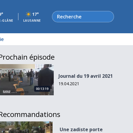
Rechercher
9°
17°
R-GLÂNE
LAUSANNE
ie
Prochain épisode
Journal du 19 avril 2021
Journal du 19 avril 2021
19.04.2021
00:13:19
Recommandations
Une zadiste porte plainte
Une zadiste porte