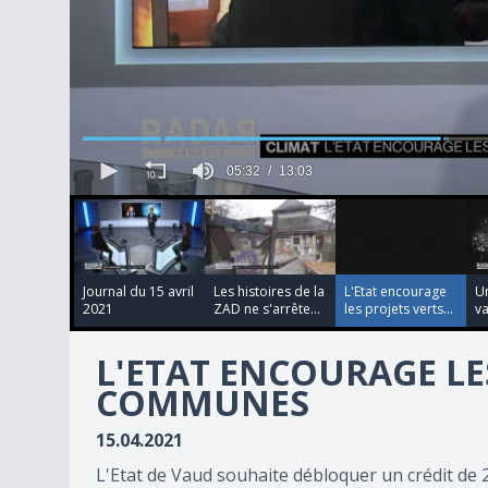
05:32
13:03
00:04:17
00:02:56
00:04:14
5
minutes,
32
seconds
of
13
Journal du 15 avril
Les histoires de la
L'Etat encourage
U
minutes,
2021
ZAD ne s'arrête...
les projets verts...
v
3
seconds
Volume
L'ETAT ENCOURAGE LE
90%
COMMUNES
15.04.2021
L'Etat de Vaud souhaite débloquer un crédit de 