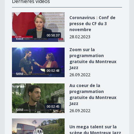
Dernières vidéos
Coronavirus : Conf de presse du CF du 3 novembre
Coronavirus : Conf de
presse du CF du 3
novembre
00:50:37
28.02.2023
Zoom sur la
Zoom sur la programmation gratuite du Montreux Jaz
programmation
gratuite du Montreux
Jazz
00:02:48
26.09.2022
Au coeur de la
Au coeur de la programmation gratuite du Montreux J
programmation
gratuite du Montreux
Jazz
00:02:45
26.09.2022
Un mega talent sur la scène du Montreux Jazz
Un mega talent sur la
scène du Montreux Jazz