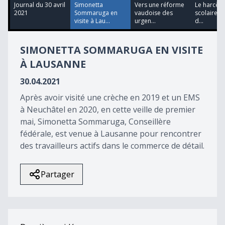
13
Journal du 30 avril
Simonetta
Vers une réforme
Le harcèl
minutes,
2021
Sommaruga en
vaudoise des
scolaire, c
11
visite à Lau...
urgen...
d...
seconds
SIMONETTA SOMMARUGA EN VISITE
À LAUSANNE
30.04.2021
Après avoir visité une crèche en 2019 et un EMS
à Neuchâtel en 2020, en cette veille de premier
mai, Simonetta Sommaruga, Conseillère
fédérale, est venue à Lausanne pour rencontrer
des travailleurs actifs dans le commerce de détail.
Partager