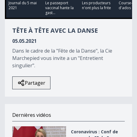
13
Journal du 5 mai
Le passeport
Les producteurs
Course-po
minutes,
2021
vaccinal hante la
n'ont plus la frite
d'ados à P
19
gast...
seconds
TÊTE À TÊTE AVEC LA DANSE
05.05.2021
Dans le cadre de la "Fête de la Danse", la Cie
Marchepied vous invite a un "Entretient
singulier".
Partager
Dernières vidéos
Coronavirus : Conf de presse du CF du 3 novembre
Coronavirus : Conf de